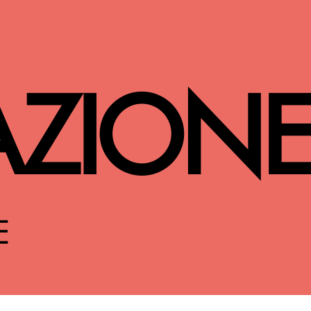
AZION
E