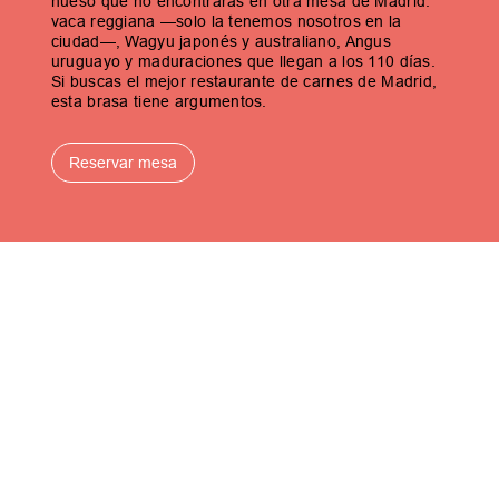
hueso que no encontrarás en otra mesa de Madrid:
vaca reggiana —solo la tenemos nosotros en la
ciudad—, Wagyu japonés y australiano, Angus
uruguayo y maduraciones que llegan a los 110 días.
Si buscas el mejor restaurante de carnes de Madrid,
esta brasa tiene argumentos.
Reservar mesa